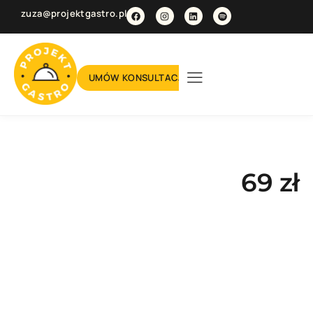
zuza@projektgastro.pl
UMÓW KONSULTACJĘ
69 zł