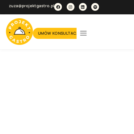
zuza@projektgastro.pl
UMÓW KONSULTACJĘ